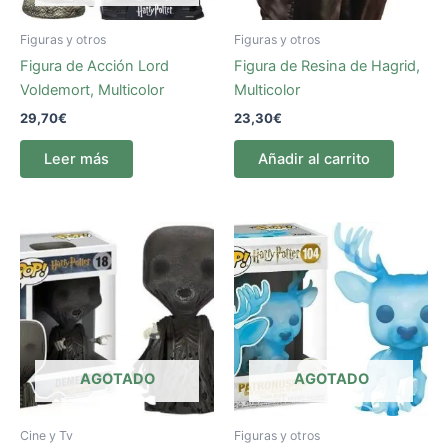
Figuras y otros
Figuras y otros
Figura de Acción Lord
Figura de Resina de Hagrid,
Voldemort, Multicolor
Multicolor
29,70
€
23,30
€
Leer más
Añadir al carrito
AGOTADO
AGOTADO
Cine y Tv
Figuras y otros