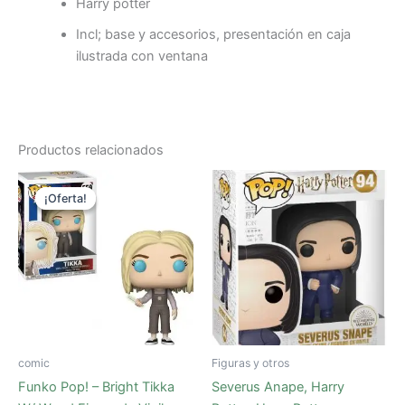
Harry potter
Incl; base y accesorios, presentación en caja
ilustrada con ventana
Productos relacionados
El
El
precio
precio
¡Oferta!
¡Oferta!
original
actual
era:
es:
15,95€.
6,50€.
comic
Figuras y otros
Funko Pop! – Bright Tikka
Severus Anape, Harry