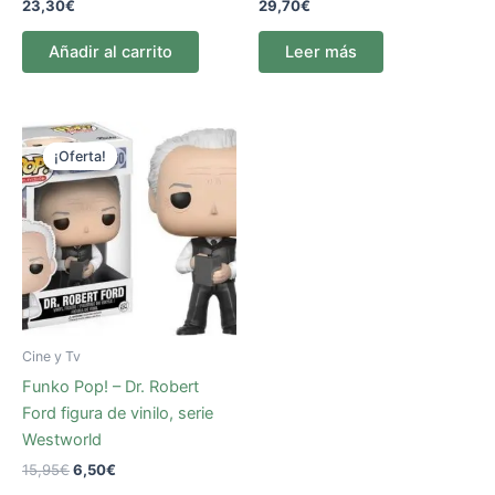
23,30
€
29,70
€
Añadir al carrito
Leer más
El
El
precio
precio
¡Oferta!
¡Oferta!
original
actual
era:
es:
15,95€.
6,50€.
Cine y Tv
Funko Pop! – Dr. Robert
Ford figura de vinilo, serie
Westworld
15,95
€
6,50
€