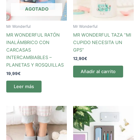
AGOTADO
Mr Wonderful
Mr Wonderful
MR WONDERFUL RATÓN
MR WONDERFUL TAZA “MI
INALÁMBRICO CON
CUPIDO NECESITA UN
CARCASAS
GPS”
INTERCAMBIABLES –
12,90
€
PLANETAS Y ROSQUILLAS
Añadir al carrito
19,99
€
Leer más