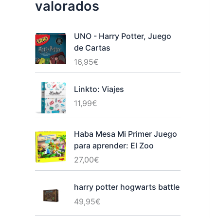
valorados
UNO - Harry Potter, Juego
de Cartas
16,95
€
Linkto: Viajes
11,99
€
Haba Mesa Mi Primer Juego
para aprender: El Zoo
27,00
€
harry potter hogwarts battle
49,95
€