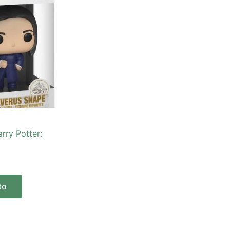
rry Potter:
to