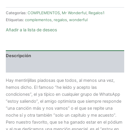
Categorías:
COMPLEMENTOS
,
Mr Wonderful
,
Regalos1
Etiquetas:
complementos
,
regalos
,
wonderful
Añadir a la lista de deseos
Descripción
Valoraciones (0)
Hay mentirijillas piadosas que todos, al menos una vez,
hemos dicho. El famoso “he leído y acepto las
condiciones”, el ya típico en cualquier grupo de WhatsApp
“estoy saliendo”, el amigo optimista que siempre responde
“una canción más y nos vamos” o el que se repite una
noche sí y otra también “solo un capítulo y me acuesto”.
Pero nuestro favorito, que se ha ganado estar en el pódium
y al que dedicamos una mención especial, es el “estoy en