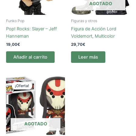
AGOTADO
Funko Pop
Figuras y otros
Pop! Rocks: Slayer – Jeff
Figura de Acción Lord
Hanneman
Voldemort, Multicolor
19,00
€
29,70
€
Añadir al carrito
Leer más
El
El
precio
precio
¡Oferta!
¡Oferta!
original
actual
era:
es:
15,95€.
6,50€.
AGOTADO