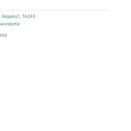
,
Regalos1
,
TAZAS
wonderful
seos