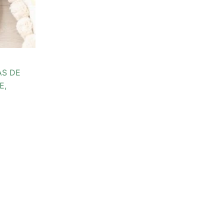
AS DE
E,