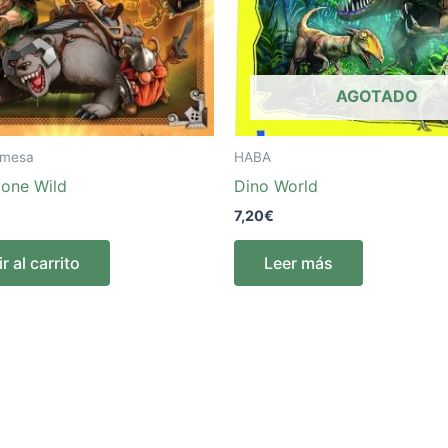
AGOTADO
 mesa
HABA
Gone Wild
Dino World
7,20
€
r al carrito
Leer más