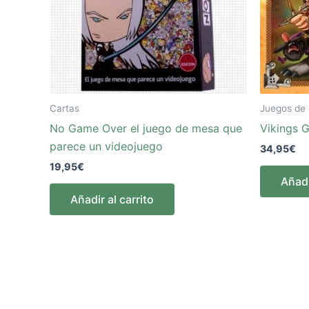
Cartas
Juegos de
No Game Over el juego de mesa que
Vikings 
parece un videojuego
34,95
€
19,95
€
Añadi
Añadir al carrito