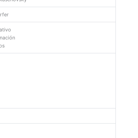
rfer
ativo
gnación
os