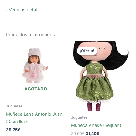
›
Ver más detal
Productos relacionados
El
El
precio
precio
¡Oferta!
¡Oferta!
original
actual
era:
es:
39,90€.
31,40€.
AGOTADO
Juguetes
Muñeca Lana Antonio Juan
Juguetes
30cm llora
Muñeca Aneke (Berjuan)
39,75
€
39,90
€
31,40
€