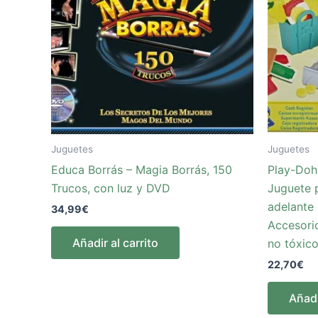
Juguetes
Juguetes
Educa Borrás – Magia Borrás, 150
Play-Doh
Trucos, con luz y DVD
Juguete 
adelante 
34,99
€
Accesori
Añadir al carrito
no tóxic
22,70
€
Añadi