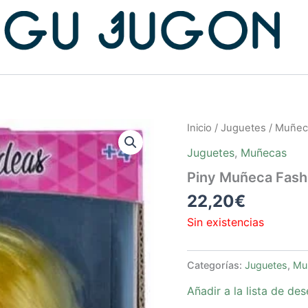
Inicio
/
Juguetes
/
Muñec
Juguetes
,
Muñecas
Piny Muñeca Fashi
22,20
€
Sin existencias
Categorías:
Juguetes
,
Mu
Añadir a la lista de de