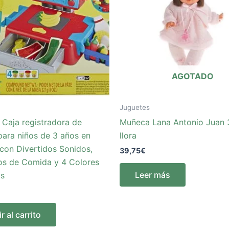
AGOTADO
Juguetes
 Caja registradora de
Muñeca Lana Antonio Juan
para niños de 3 años en
llora
con Divertidos Sonidos,
39,75
€
os de Comida y 4 Colores
Leer más
os
r al carrito