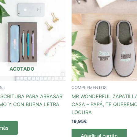
AGOTADO
ful
COMPLEMENTOS
ESCRITURA PARA ARRASAR
MR WONDERFUL ZAPATILL
TMO Y CON BUENA LETRA
CASA – PAPÁ, TE QUEREM
LOCURA
19,95
€
 más
Añadir al carrito