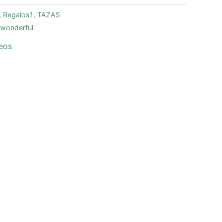
,
Regalos1
,
TAZAS
wonderful
seos