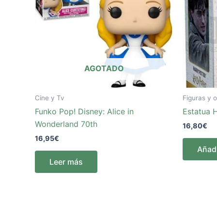
AGOTADO
Cine y Tv
Figuras y o
Funko Pop! Disney: Alice in
Estatua H
Wonderland 70th
16,80
€
16,95
€
Añadi
Leer más