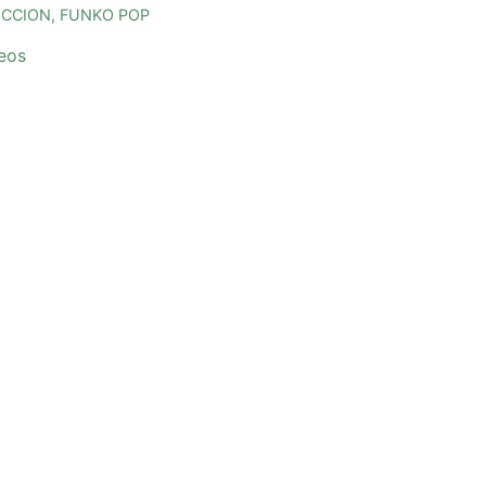
ECCION
,
FUNKO POP
seos