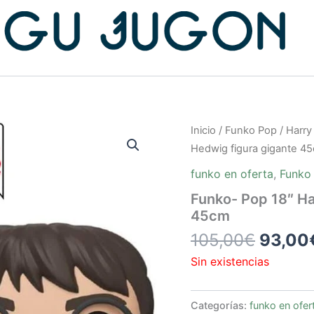
El
Inicio
/
Funko Pop
/
Harry
precio
Hedwig figura gigante 4
origina
funko en oferta
,
Funko
era:
Funko- Pop 18″ Ha
105,0
45cm
105,00
€
93,00
Sin existencias
Categorías:
funko en ofer