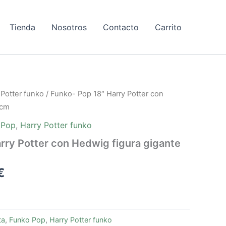
Tienda
Nosotros
Contacto
Carrito
El
 Potter funko
/ Funko- Pop 18″ Harry Potter con
precio
5cm
l
actual
 Pop
,
Harry Potter funko
es:
rry Potter con Hedwig figura gigante
0€.
93,00€.
€
ta
,
Funko Pop
,
Harry Potter funko