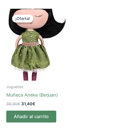
El
El
precio
precio
¡Oferta!
¡Oferta!
original
actual
era:
es:
39,90€.
31,40€.
Juguetes
Muñeca Aneke (Berjuan)
39,90
€
31,40
€
Añadir al carrito