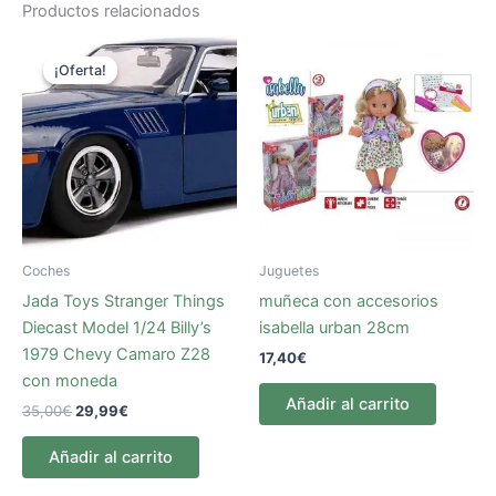
Productos relacionados
El
El
precio
precio
¡Oferta!
¡Oferta!
original
actual
era:
es:
35,00€.
29,99€.
Coches
Juguetes
Jada Toys Stranger Things
muñeca con accesorios
Diecast Model 1/24 Billy’s
isabella urban 28cm
1979 Chevy Camaro Z28
17,40
€
con moneda
Añadir al carrito
35,00
€
29,99
€
Añadir al carrito