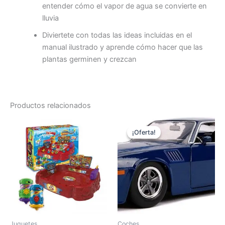
entender cómo el vapor de agua se convierte en
lluvia
Diviertete con todas las ideas incluidas en el
manual ilustrado y aprende cómo hacer que las
plantas germinen y crezcan
Productos relacionados
El
El
precio
precio
¡Oferta!
¡Oferta!
original
actual
era:
es:
35,00€.
29,99€.
Juguetes
Coches