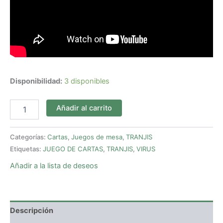
Disponibilidad:
3 disponibles
Añadir al carrito
Categorías:
Cartas
,
Juegos de mesa
,
TRANJIS
Etiquetas:
JUEGO DE CARTAS
,
TRANJIS
,
VIRUS
Añadir a la lista de deseos
Descripción