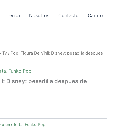
Tienda
Nosotros
Contacto
Carrito
l
y Tv
/ Pop! Figura De Vinil: Disney: pesadilla despues
precio
actual
rta
,
Funko Pop
es:
il: Disney: pesadilla despues de
12,50€.
ko en oferta
,
Funko Pop