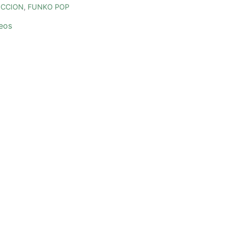
ECCION
,
FUNKO POP
seos