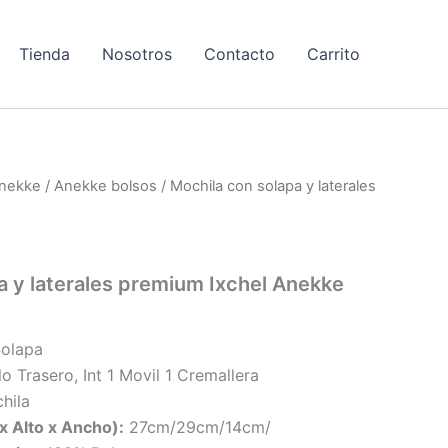
Tienda
Nosotros
Contacto
Carrito
nekke
/
Anekke bolsos
/ Mochila con solapa y laterales
a y laterales premium Ixchel Anekke
olapa
llo Trasero, Int 1 Movil 1 Cremallera
hila
x Alto x Ancho):
27cm/29cm/14cm/