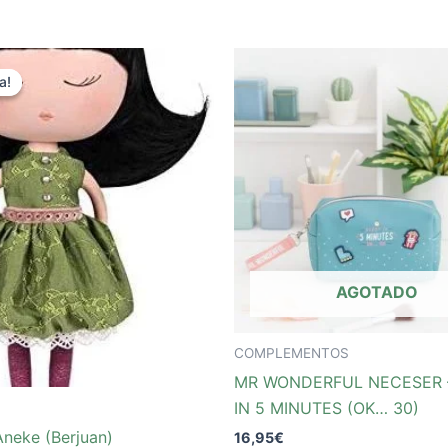
El
ecio
precio
a!
a!
iginal
actual
a:
es:
,90€.
31,40€.
AGOTADO
COMPLEMENTOS
MR WONDERFUL NECESER 
IN 5 MINUTES (OK… 30)
neke (Berjuan)
16,95
€