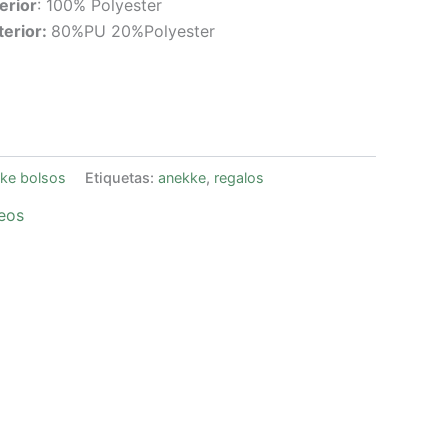
erior
: 100% Polyester
erior:
80%PU 20%Polyester
ke bolsos
Etiquetas:
anekke
,
regalos
seos