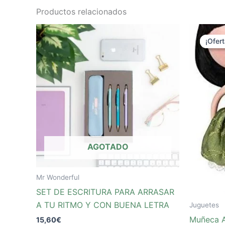
Productos relacionados
El
pr
¡Ofert
¡Ofert
or
er
39
AGOTADO
Mr Wonderful
SET DE ESCRITURA PARA ARRASAR
A TU RITMO Y CON BUENA LETRA
Juguetes
Muñeca A
15,60
€