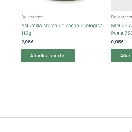
Delicatesen
Delicatese
Asturcilla crema de cacao ecologica
Miel de A
115g
Puela 75
2,95
€
9,95
€
Añadir al carrito
Añadi