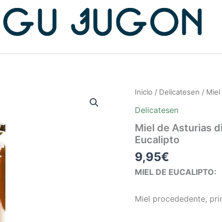
Miel
Inicio
/
Delicatesen
/ Miel
de
Delicatesen
Asturias
directa
Miel de Asturias d
a
Eucalipto
tu
mesa,
9,95
€
la
Puela
MIEL DE EUCALIPTO:
750g
Eucalipto
Miel procededente, prin
cantidad