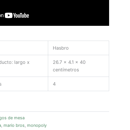
Hasbro
ucto: largo x
26.7 x 4.1 x 40
centímetros
s
4
gos de mesa
a
,
mario bros
,
monopoly