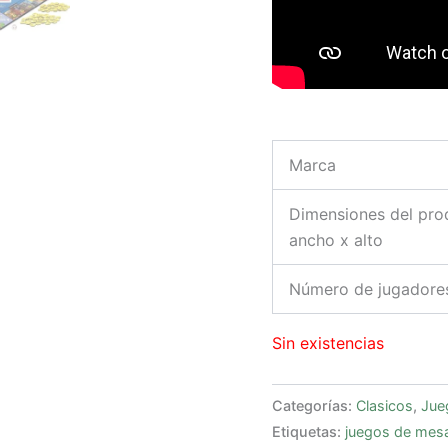
Marca
Dimensiones del prod
ancho x alto
Número de jugadore
Sin existencias
Categorías:
Clasicos
,
Jue
Etiquetas:
juegos de mes