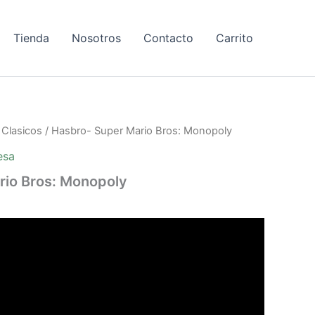
Tienda
Nosotros
Contacto
Carrito
/
Clasicos
/ Hasbro- Super Mario Bros: Monopoly
esa
rio Bros: Monopoly