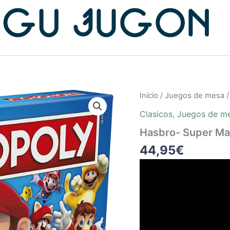
Inicio
/
Juegos de mesa
Clasicos
,
Juegos de m
Hasbro- Super Ma
44,95
€