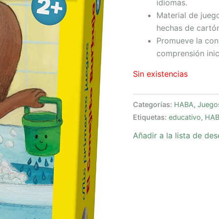
idiomas.
Material de juego
hechas de cartón
Promueve la conc
comprensión inici
Sin existencias
Categorías:
HABA
,
Juego
Etiquetas:
educativo
,
HA
Añadir a la lista de de