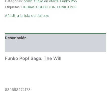
Categorías:
comic
,
funko en oferta
,
Funko Pop
Etiquetas:
FIGURAS COLECCION
,
FUNKO POP
Añadir a la lista de deseos
Descripción
Valoraciones (0)
Funko Pop! Saga: The Will
889698274173