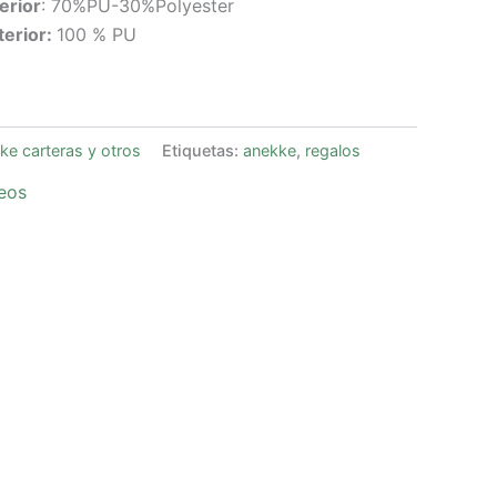
erior
: 70%PU-30%Polyester
erior:
100 % PU
ke carteras y otros
Etiquetas:
anekke
,
regalos
seos