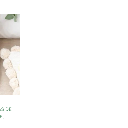
AS DE
E,