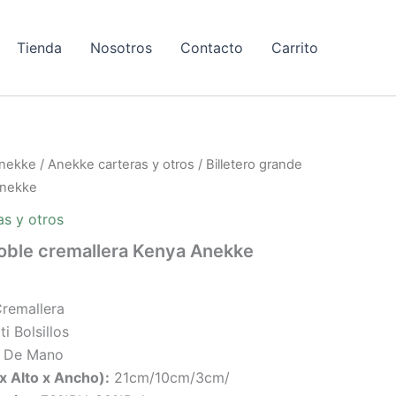
Tienda
Nosotros
Contacto
Carrito
nekke
/
Anekke carteras y otros
/ Billetero grande
Anekke
as y otros
doble cremallera Kenya Anekke
remallera
lti Bolsillos
a De Mano
x Alto x Ancho):
21cm/10cm/3cm/